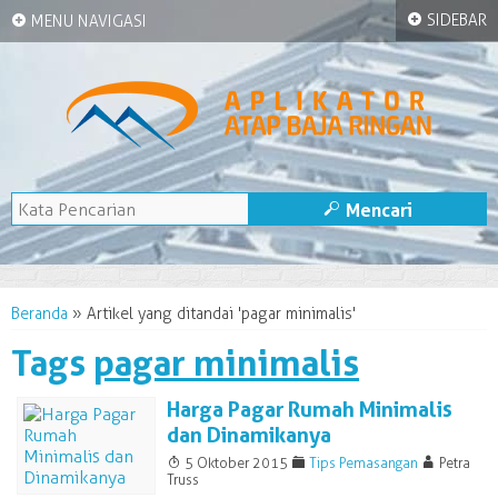
+
+
SIDEBAR
MENU NAVIGASI
M
Mencari
Beranda
»
Artikel yang ditandai 'pagar minimalis'
Tags
pagar minimalis
Harga Pagar Rumah Minimalis
dan Dinamikanya
T
F
A
5 Oktober 2015
Tips Pemasangan
Petra
Truss