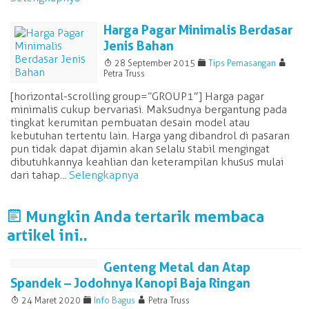
Harga Pagar Minimalis Berdasar
Jenis Bahan
T
F
A
28 September 2015
Tips Pemasangan
Petra Truss
[horizontal-scrolling group=”GROUP1″] Harga pagar
minimalis cukup bervariasi. Maksudnya bergantung pada
tingkat kerumitan pembuatan desain model atau
kebutuhan tertentu lain. Harga yang dibandrol di pasaran
pun tidak dapat dijamin akan selalu stabil mengingat
dibutuhkannya keahlian dan keterampilan khusus mulai
dari tahap...
Selengkapnya
J
Mungkin Anda tertarik membaca
artikel ini..
Genteng Metal dan Atap
Spandek – Jodohnya Kanopi Baja Ringan
T
F
A
24 Maret 2020
Info Bagus
Petra Truss