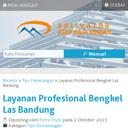
+
+
SIDEBAR
MENU NAVIGASI
M
Mencari
Beranda
»
Tips Pemasangan
»
Layanan Profesional Bengkel Las
Bandung
Layanan Profesional Bengkel
Las Bandung
T
Diposting oleh
Petra Truss
pada 2 Oktober 2015
F
Kategori
Tips Pemasangan