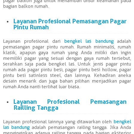
pagar balkon juga untuk menambah unsur keamanan pada
bagian balkon rumah.
Layanan
Profesional
Pemasangan Pagar
Pintu Rumah
Layanan
profesional
dari
bengkel
las
bandung
adalah
pemasangan pagar pintu rumah. Rumah minimalis, rumah
klasik, apapun gaya rumah yang Anda miliki dan ingin
memiliki pagar yang sesuai dengan gaya rumah tersebut,
serahkan saja pada
bengkel
las
. Untuk jenis pagar pintu
rumah ada pagar pintu besi, pagar pintu besi hollow, pagar
pintu besi satinless steel, dan lainnya. Kehadiran aneka
desain menarik dan juga bahan pilihan menjadikan pagar
rumah Anda nanti terlihat luar biasa.
Layanan
Profesional
Pemasangan
Railling Tangga
Layanan
profesional
lainnya yang ditawarkan oleh
bengkel
las
bandung
adalah pemasangan railing tangga. Jika Anda
menginginkan adanya railing tangga pada bagian eksterior