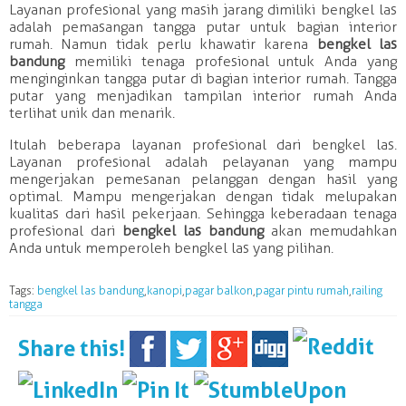
Layanan
profesional
yang masih jarang dimiliki
bengkel
las
adalah pemasangan tangga putar untuk bagian interior
rumah. Namun tidak perlu khawatir karena
bengkel
las
bandung
memiliki tenaga
profesional
untuk Anda yang
menginginkan tangga putar di bagian interior rumah. Tangga
putar yang menjadikan tampilan interior rumah Anda
terlihat unik dan menarik.
Itulah beberapa
layanan
profesional
dari
bengkel
las
.
Layanan
profesional
adalah
pelayanan
yang mampu
mengerjakan pemesanan pelanggan dengan hasil yang
optimal. Mampu mengerjakan dengan tidak melupakan
kualitas dari hasil pekerjaan. Sehingga keberadaan tenaga
profesional
dari
bengkel
las
bandung
akan memudahkan
Anda untuk memperoleh
bengkel
las
yang pilihan.
Tags:
bengkel las bandung
,
kanopi
,
pagar balkon
,
pagar pintu rumah
,
railing
tangga
Share this!