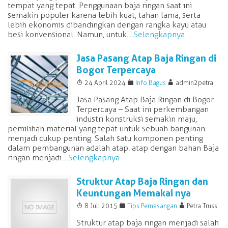
tempat yang tepat. Penggunaan baja ringan saat ini
semakin populer karena lebih kuat, tahan lama, serta
lebih ekonomis dibandingkan dengan rangka kayu atau
besi konvensional. Namun, untuk...
Selengkapnya
Jasa Pasang Atap Baja Ringan di
Bogor Terpercaya
T
F
A
24 April 2024
Info Bagus
admin2petra
Jasa Pasang Atap Baja Ringan di Bogor
Terpercaya – Saat ini perkembangan
industri konstruksi semakin maju,
pemilihan material yang tepat untuk sebuah bangunan
menjadi cukup penting. Salah satu komponen penting
dalam pembangunan adalah atap. atap dengan bahan Baja
ringan menjadi...
Selengkapnya
Struktur Atap Baja Ringan dan
Keuntungan Memakai nya
T
F
A
8 Juli 2015
Tips Pemasangan
Petra Truss
Struktur atap baja ringan menjadi salah