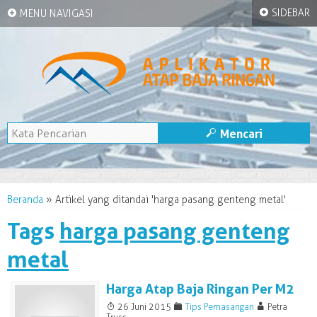
+
+
SIDEBAR
MENU NAVIGASI
M
Mencari
Beranda
»
Artikel yang ditandai 'harga pasang genteng metal'
Tags
harga pasang genteng
metal
Harga Atap Baja Ringan Per M2
T
F
A
26 Juni 2015
Tips Pemasangan
Petra