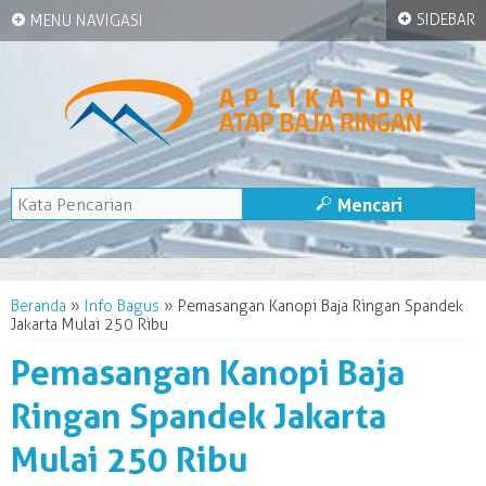
+
+
SIDEBAR
MENU NAVIGASI
M
Mencari
Beranda
»
Info Bagus
»
Pemasangan Kanopi Baja Ringan Spandek
Jakarta Mulai 250 Ribu
Pemasangan Kanopi Baja
Ringan Spandek Jakarta
Mulai 250 Ribu