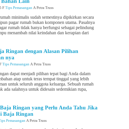
 Bahan Lain
15
F
Tips Pemasangan
A
Petra Truss
rumah minimalis sudah semestinya dipikirkan secara
ipun pagar rumah bukan komponen utama. Pasalnya
pagar rumah tidak hanya berfungsi sebagai pelindung
mampu menambah nilai keindahan dan kerapian dari
a Ringan dengan Alasan Pilihan
n nya
F
Tips Pemasangan
A
Petra Truss
ingan dapat menjadi pilihan tepat bagi Anda dalam
bahan atap untuk teras tempat tinggal yang lebih
an untuk seluruh anggota keluarga. Sebuah rumah
ak ada salahnya untuk didesain sedemikian rupa,
i Baja Ringan yang Perlu Anda Tahu Jika
i Baja Ringan
Tips Pemasangan
A
Petra Truss