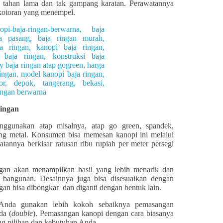
ih tahan lama dan tak gampang karatan. Perawatannya
 kotoran yang menempel.
ingan
nggunakan atap misalnya, atap go green, spandek,
teng metal. Konsumen bisa memesan kanopi ini melalui
tannya berkisar ratusan ribu rupiah per meter persegi
gan akan menampilkan hasil yang lebih menarik dan
or bangunan. Desainnya juga bisa disesuaikan dengan
gan bisa dibongkar dan diganti dengan bentuk lain.
Anda gunakan lebih kokoh sebaiknya pemasangan
da (
double
). Pemasangan kanopi dengan cara biasanya
ung pilihan dan kebutuhan Anda.