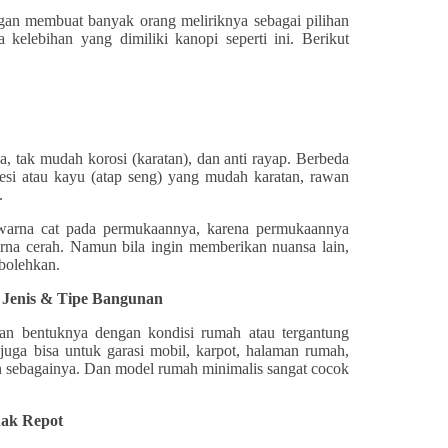
gan membuat banyak orang meliriknya sebagai pilihan
kelebihan yang dimiliki kanopi seperti ini. Berikut
a, tak mudah korosi (karatan), dan anti rayap. Berbeda
esi atau kayu (atap seng) yang mudah karatan, rawan
.
warna cat pada permukaannya, karena permukaannya
arna cerah. Namun bila ingin memberikan nuansa lain,
ibolehkan.
 Jenis & Tipe Bangunan
kan bentuknya dengan kondisi rumah atau tergantung
 juga bisa untuk garasi mobil, karpot, halaman rumah,
n sebagainya. Dan model rumah minimalis sangat cocok
dak Repot