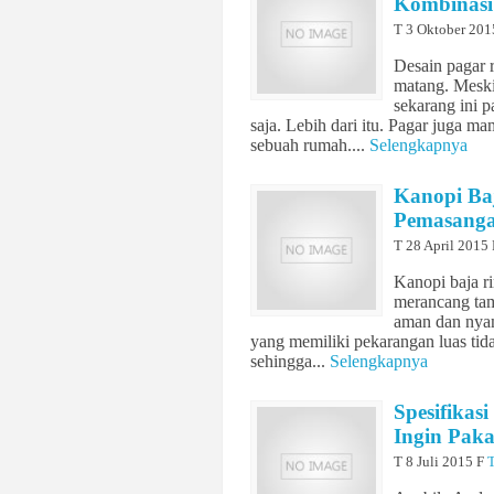
Kombinasi
T
3 Oktober 20
Desain pagar 
matang. Mesk
sekarang ini 
saja. Lebih dari itu. Pagar juga 
sebuah rumah....
Selengkapnya
Kanopi Baj
Pemasanga
T
28 April 2015
Kanopi baja r
merancang tam
aman dan nyam
yang memiliki pekarangan luas tid
sehingga...
Selengkapnya
Spesifikas
Ingin Paka
T
8 Juli 2015
F