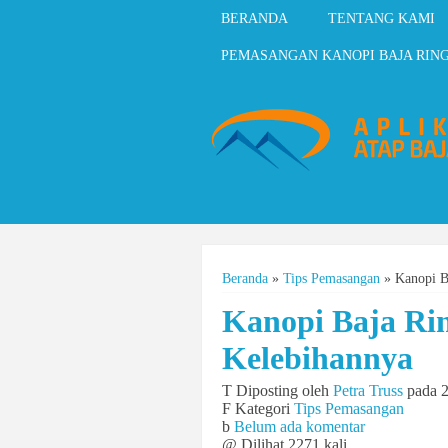
BERANDA
TENTANG KAMI
PEMASANGAN KANOPI BAJA RIN
Beranda
»
Tips Pemasangan
»
Kanopi B
Kanopi Baja Ri
Kelebihannya
T
Diposting oleh
Petra Truss
pada 2
F
Kategori
Tips Pemasangan
b
Belum ada komentar
@
Dilihat 2271 kali