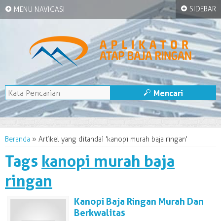
+
+
SIDEBAR
MENU NAVIGASI
M
Mencari
Beranda
»
Artikel yang ditandai 'kanopi murah baja ringan'
Tags
kanopi murah baja
ringan
Kanopi Baja Ringan Murah Dan
Berkwalitas