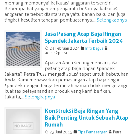
memang mempunyai kalkulasi anggaran tersendiri.
Beberapa hal yang mempengaruhi besarnya kalkulasi
anggaran tersebut diantaranya yaitu bahan baku dan juga
tingkat kesulitan tahapan pembuatannya....
Selengkapnya
Jasa Pasang Atap Baja Ringan
Spandek Jakarta Terbaik 2024
T
F
A
23 Februari 2024
Info Bagus
admin2petra
Apakah Anda sedang mencari jasa
pasang atap baja ringan spandek
Jakarta? Petra Truss menjadi solusi tepat untuk kebutuhan
Anda. Kami menawarkan pemasangan atap baja ringan
spandek dengan harga termurah namun tidak mengurangi
kualitas pelayanand an produk yang kami berikan.
Jakarta,...
Selengkapnya
Konstruksi Baja Ringan Yang
Baik Penting Untuk Sebuah Atap
Rumah
T
F
A
23 Juni 2015
Tips Pemasangan
Petra