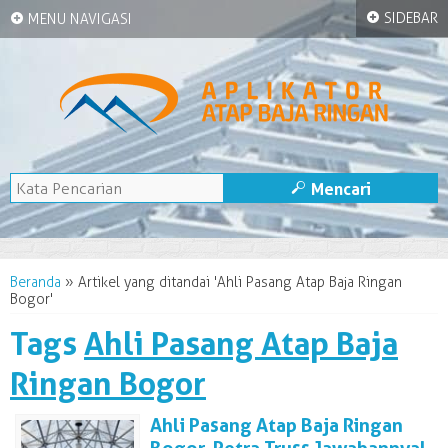
+
+
SIDEBAR
MENU NAVIGASI
M
Mencari
Beranda
»
Artikel yang ditandai 'Ahli Pasang Atap Baja Ringan
Bogor'
Tags
Ahli Pasang Atap Baja
Ringan Bogor
Ahli Pasang Atap Baja Ringan