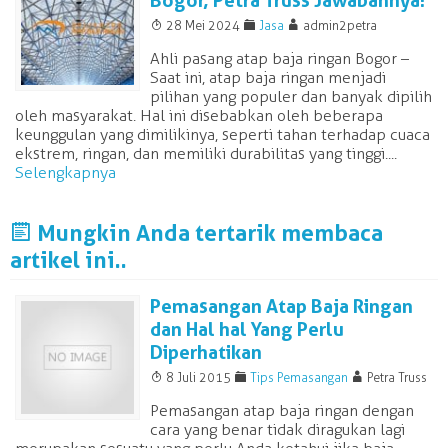
Bogor, Petra Truss Jawabannya!
T
F
A
28 Mei 2024
Jasa
admin2petra
Ahli pasang atap baja ringan Bogor –
Saat ini, atap baja ringan menjadi
pilihan yang populer dan banyak dipilih
oleh masyarakat. Hal ini disebabkan oleh beberapa
keunggulan yang dimilikinya, seperti tahan terhadap cuaca
ekstrem, ringan, dan memiliki durabilitas yang tinggi....
Selengkapnya
J
Mungkin Anda tertarik membaca
artikel ini..
Pemasangan Atap Baja Ringan
dan Hal hal Yang Perlu
Diperhatikan
T
F
A
8 Juli 2015
Tips Pemasangan
Petra Truss
Pemasangan atap baja ringan dengan
cara yang benar tidak diragukan lagi