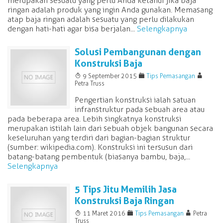
merupakan sesuatu yang perlu Anda ketahui jika baja
ringan adalah produk yang ingin Anda gunakan. Memasang
atap baja ringan adalah sesuatu yang perlu dilakukan
dengan hati-hati agar bisa berjalan...
Selengkapnya
Solusi Pembangunan dengan
Konstruksi Baja
T
F
A
9 September 2015
Tips Pemasangan
Petra Truss
Pengertian konstruksi ialah satuan
infranstruktur pada sebuah area atau
pada beberapa area. Lebih singkatnya konstruksi
merupakan istilah lain dari sebuah objek bangunan secara
keseluruhan yang terdiri dari bagian-bagian struktur
(sumber: wikipedia.com). Konstruksi ini tersusun dari
batang-batang pembentuk (biasanya bambu, baja,...
Selengkapnya
5 Tips Jitu Memilih Jasa
Konstruksi Baja Ringan
T
F
A
11 Maret 2016
Tips Pemasangan
Petra
Truss