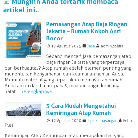
J
Mungkin Anda tertarik membaca
artikel ini..
Pemasangan Atap Baja Ringan
Jakarta – Rumah Kokoh Anti
Bocor
T
F
A
17 Agustus 2025
Jasa
admin2petra
Sedang mencari jasa pemasangan atap
baja ringan Jakarta yang terpercaya
dan berkualitas? Atap rumah adalah elemen penting yang
menentukan kenyamanan dan keamanan hunian Anda.
Memilih material yang tepat akan memastikan rumah
Anda aman dari hujan, panas, maupun angin kencang.
Salah...
Selengkapnya
3 Cara Mudah Mengetahui
Kemiringan Atap Rumah
T
F
A
12 Agustus 2020
Tips Pemasangan
Petra
Truss
Kemiringan Atap Kemiringan atap merupakan hal yang